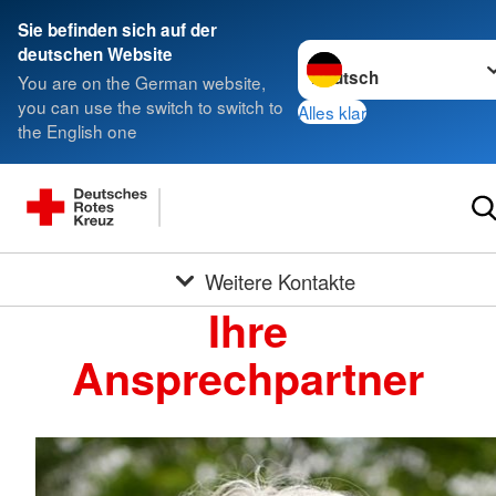
Sie befinden sich auf der
Sprache wechseln zu
deutschen Website
You are on the German website,
you can use the switch to switch to
Alles klar
the English one
Weitere Kontakte
Ihre
Ansprechpartner