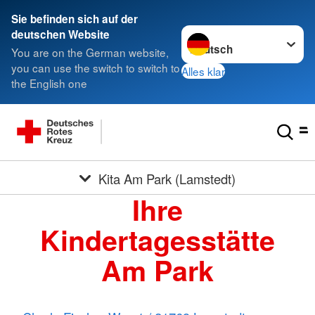
Sie befinden sich auf der
Sprache wechseln zu
deutschen Website
You are on the German website,
you can use the switch to switch to
Alles klar
the English one
Kita Am Park (Lamstedt)
Ihre
Kindertagesstätte
Am Park