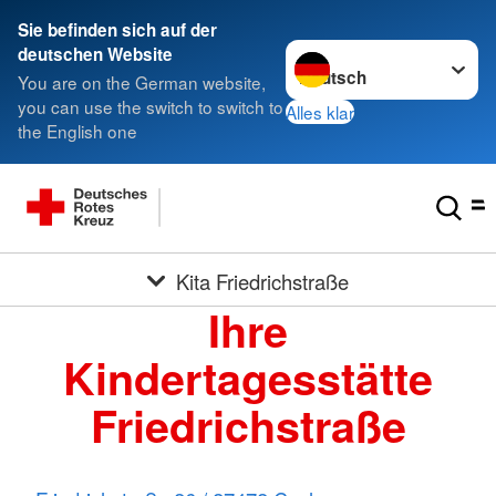
Sie befinden sich auf der
Sprache wechseln zu
deutschen Website
You are on the German website,
you can use the switch to switch to
Alles klar
the English one
Kita Friedrichstraße
Ihre
Kindertagesstätte
Friedrichstraße