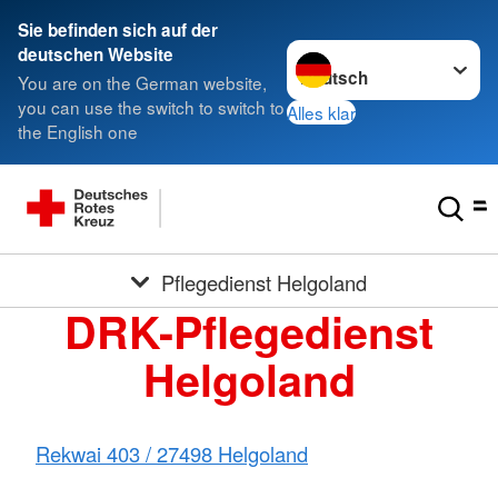
Sie befinden sich auf der
Sprache wechseln zu
deutschen Website
You are on the German website,
you can use the switch to switch to
Alles klar
the English one
Pflegedienst Helgoland
DRK-Pflegedienst
Helgoland
Rekwai 403 / 27498 Helgoland