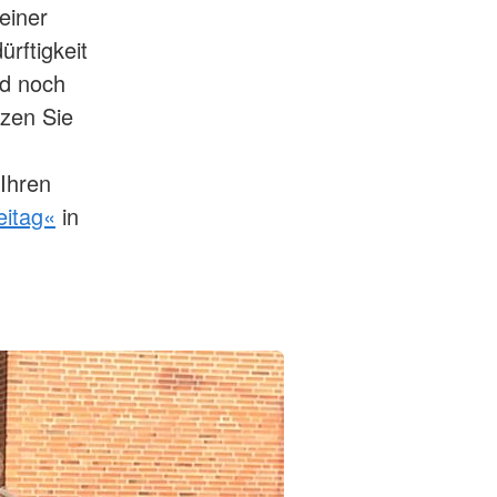
einer
ürftigkeit
ad noch
tzen Sie
 Ihren
eitag«
in