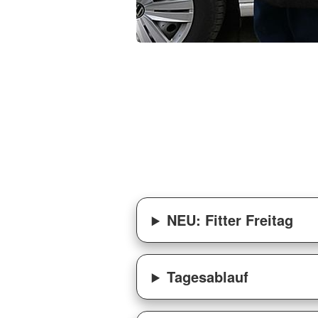
 Nagel-Weinert, DRK Cuxhaven/Hadeln
NEU: Fitter Freitag
Tagesablauf