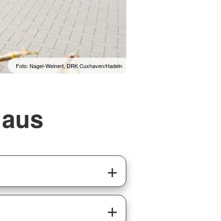
Foto: Nagel-Weinert, DRK Cuxhaven/Hadeln
 aus