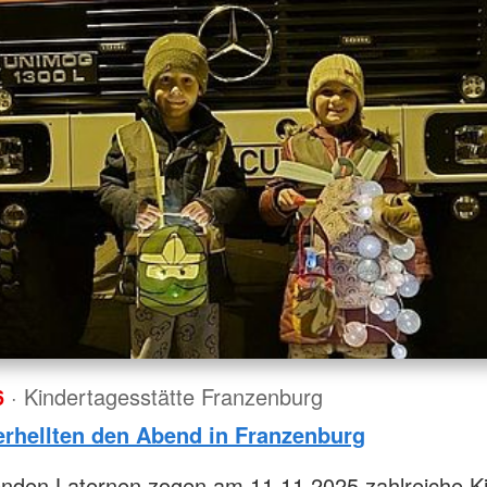
6
· Kindertagesstätte Franzenburg
erhellten den Abend in Franzenburg
enden Laternen zogen am 11.11.2025 zahlreiche K