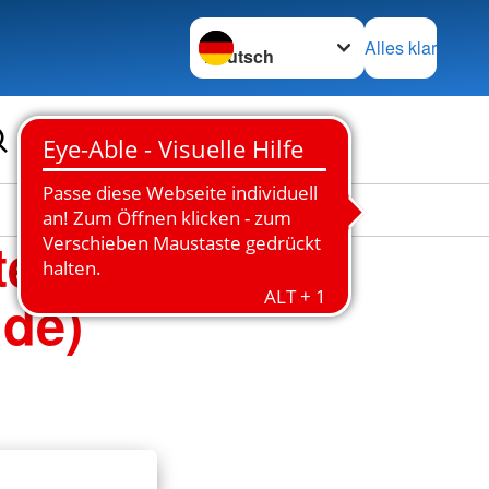
Sprache wechseln zu
Alles klar
te
lde)