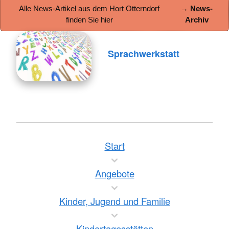
Alle News-Artikel aus dem Hort Otterndorf
→ News-
finden Sie hier
Archiv
Sprachwerkstatt
Start
Angebote
Kinder, Jugend und Familie
Kindertagesstätten