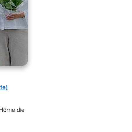
te)
-Hörne die