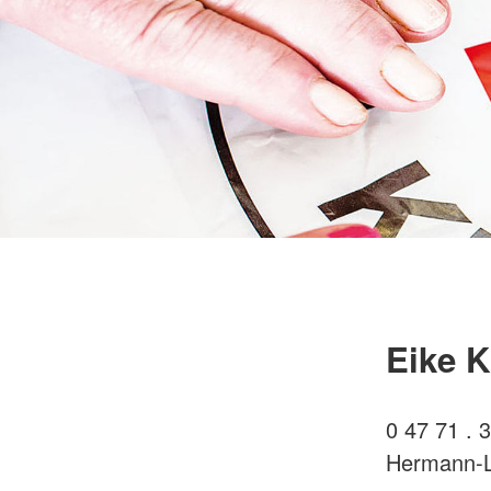
Eike K
0 47 71 . 
Hermann-L