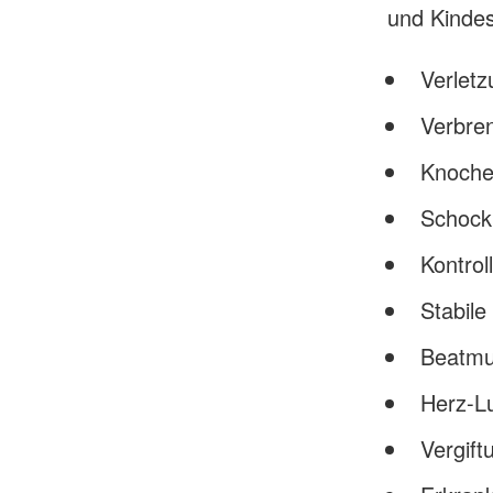
und Kindes
Verlet
Verbre
Knoche
Schock
Kontrol
Stabile
Beatm
Herz-L
Vergift