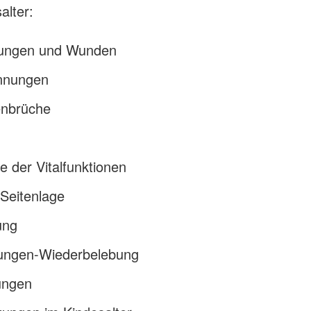
alter:
zungen und Wunden
nnungen
nbrüche
le der Vitalfunktionen
 Seitenlage
ung
ungen-Wiederbelebung
ungen