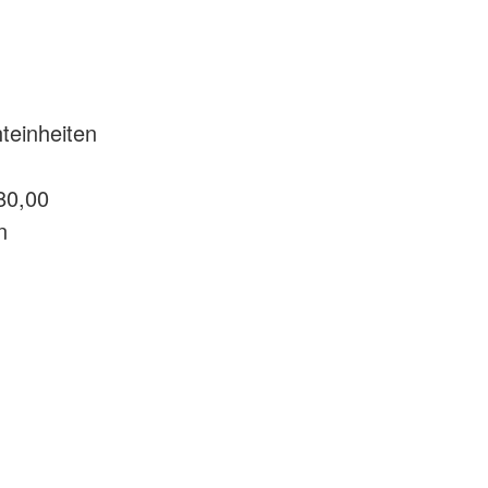
teinheiten
80,00
n