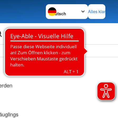
Sprache wechseln zu
Alles klar
d
werden
äuglings