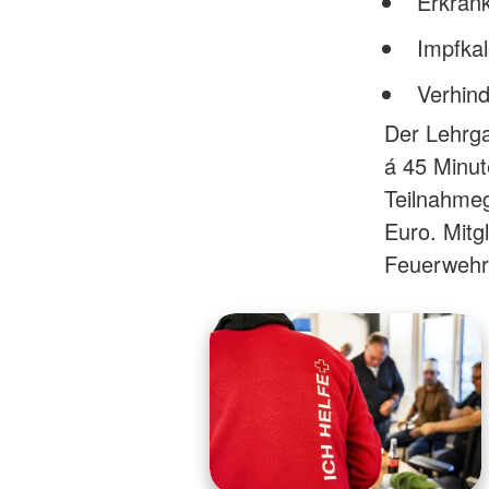
Erkran
Impfka
Verhind
Der Lehrga
á 45 Minut
Teilnahme
Euro. Mitg
Feuerwehre