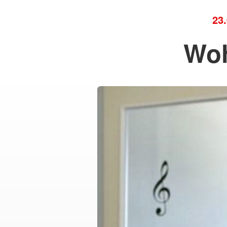
23
Woh