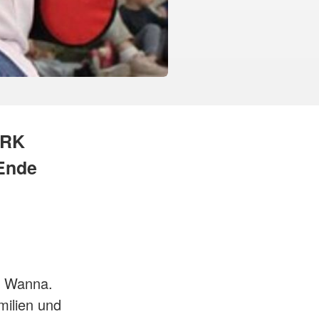
DRK
Ende
n Wanna.
milien und