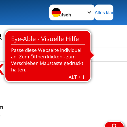
Sprache wechseln zu
Alles klar
K
em
e