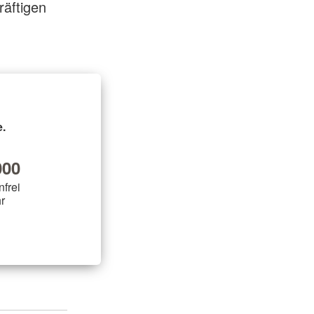
räftigen
.
00
nfrei
r