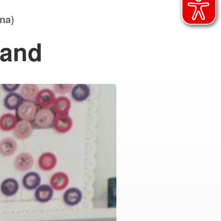
na)
tand