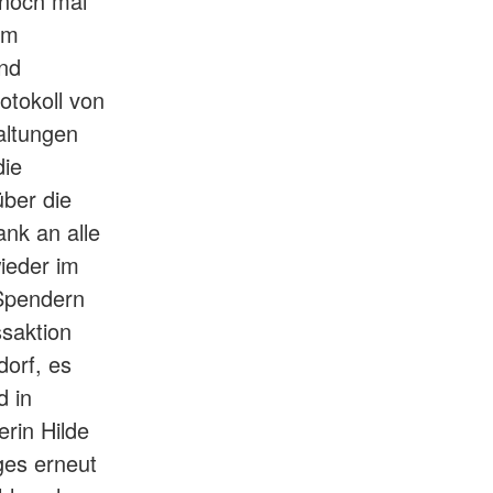
 noch mal
im
und
tokoll von
altungen
die
über die
ank an alle
ieder im
Spendern
ssaktion
dorf, es
d in
erin Hilde
ges erneut