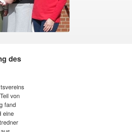
ng des
tsvereins
Teil von
g fand
d eine
tredner
 aus