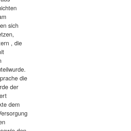
ichten
 am
en sich
etzen,
ern , die
it
n
teilwurde.
Sprache die
rde der
ert
kte dem
 Versorgung
en
 sowie den