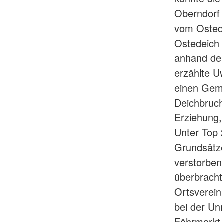
Oberndorf
vom Ostede
Ostedeich 
anhand der
erzählte U
einen Gemi
Deichbruch
Erziehung,
Unter Top 
Grundsätz
verstorben
überbrach
Ortsverein
bei der Un
Fährmarkt