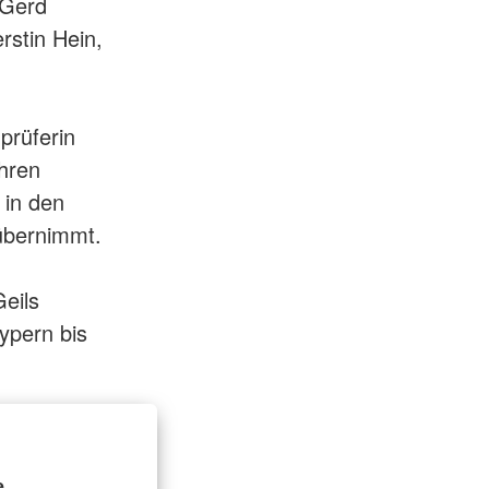
 Gerd
rstin Hein,
prüferin
ahren
h in den
 übernimmt.
eils
ypern bis
.