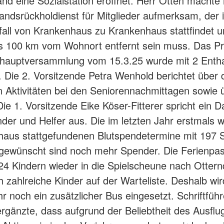
and eine Sozialstation eröffnet. Herr Otten machte
landsrückholdienst für Mitglieder aufmerksam, der 
fall von Krankenhaus zu Krankenhaus stattfindet 
 100 km vom Wohnort entfernt sein muss. Das Pro
shauptversammlung vom 15.3.25 wurde mit 2 Enth
 Die 2. Vorsitzende Petra Wenhold berichtet über 
n Aktivitäten bei den Seniorennachmittagen sowie 
ie 1. Vorsitzende Eike Köser-Fitterer spricht ein D
der und Helfer aus. Die im letzten Jahr erstmals w
aus stattgefundenen Blutspendetermine mit 197 
, gewünscht sind noch mehr Spender. Die Ferienpa
 24 Kindern wieder in die Spielscheune nach Ottern
 zahlreiche Kinder auf der Warteliste. Deshalb wir
r noch ein zusätzlicher Bus eingesetzt. Schriftführ
ergänzte, dass aufgrund der Beliebtheit des Ausflu