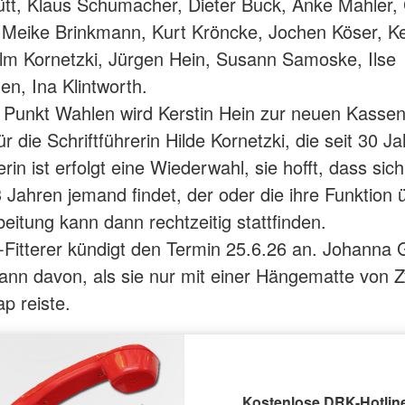
tt, Klaus Schumacher, Dieter Buck, Anke Mahler,
Meike Brinkmann, Kurt Kröncke, Jochen Köser, Ke
lm Kornetzki, Jürgen Hein, Susann Samoske, Ilse
n, Ina Klintworth.
Punkt Wahlen wird Kerstin Hein zur neuen Kassen
r die Schriftführerin Hilde Kornetzki, die seit 30 J
erin ist erfolgt eine Wiederwahl, sie hofft, dass sic
 Jahren jemand findet, der oder die ihre Funktion
beitung kann dann rechtzeitig stattfinden.
-Fitterer kündigt den Termin 25.6.26 an. Johanna G
dann davon, als sie nur mit einer Hängematte von Z
p reiste.
Kostenlose DRK-Hotline