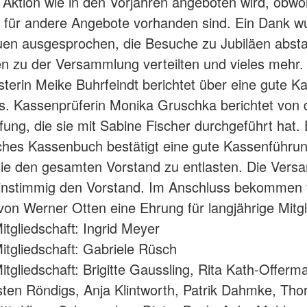
e Aktion wie in den Vorjahren angeboten wird, obwo
n für andere Angebote vorhanden sind. Ein Dank w
uen ausgesprochen, die Besuche zu Jubiläen absta
n zu der Versammlung verteilten und vieles mehr.
terin Meike Buhrfeindt berichtet über eine gute K
s. Kassenprüferin Monika Gruschka berichtet von 
ung, die sie mit Sabine Fischer durchgeführt hat. 
iches Kassenbuch bestätigt eine gute Kassenführun
sie den gesamten Vorstand zu entlasten. Die Ver
einstimmig den Vorstand. Im Anschluss bekommen 
 von Werner Otten eine Ehrung für langjährige Mitgl
itgliedschaft: Ingrid Meyer
itgliedschaft: Gabriele Rüsch
itgliedschaft: Brigitte Gaussling, Rita Kath-Offerm
sten Röndigs, Anja Klintworth, Patrik Dahmke, Thor