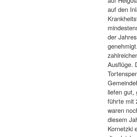
auf Helgol
auf den In
Krankheits
mindestens
der Jahre
genehmigt.
zahlreiche
Ausflüge. D
Tortenspen
Gemeindeh
liefen gut
führte mit
waren noch
diesem Jah
Kornetzki 