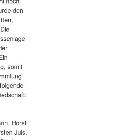
hl noch
urde den
tten,
 Die
assenlage
der
Ein
g, somit
sammlung
folgende
iedschaft:
ann, Horst
sten Juls,