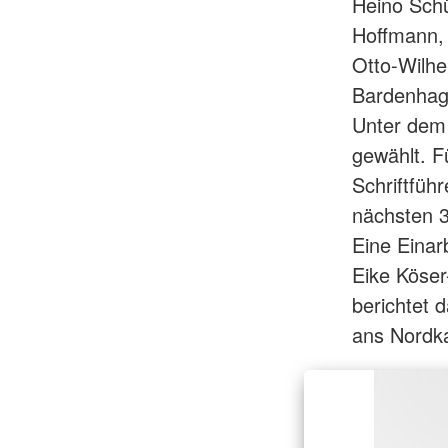
Heino Schü
Hoffmann, 
Otto-Wilhe
Bardenhage
Unter dem 
gewählt. Fü
Schriftführ
nächsten 3
Eine Einar
Eike Köser
berichtet 
ans Nordka