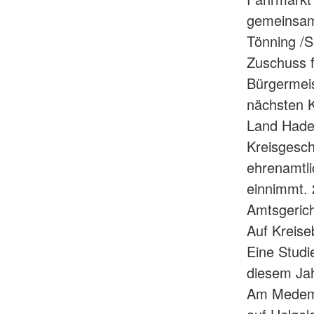
gemeinsam
Tönning /S
Zuschuss f
Bürgermeis
nächsten 
Land Hade
Kreisgesch
ehrenamtli
einnimmt. 
Amtsgerich
Auf Kreise
Eine Studi
diesem Jah
Am Medemb