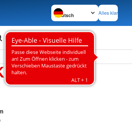
Sprache wechseln zu
Alles klar
K
em
e