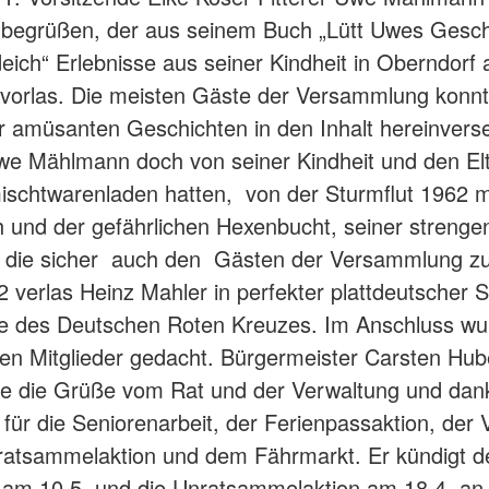
 begrüßen, der aus seinem Buch „Lütt Uwes Gesch
ich“ Erlebnisse aus seiner Kindheit in Oberndorf
vorlas. Die meisten Gäste der Versammlung konnt
 amüsanten Geschichten in den Inhalt hereinvers
we Mählmann doch von seiner Kindheit und den Elt
schtwarenladen hatten, von der Sturmflut 1962 m
 und der gefährlichen Hexenbucht, seiner strenge
 die sicher auch den Gästen der Versammlung zu
2 verlas Heinz Mahler in perfekter plattdeutscher 
e des Deutschen Roten Kreuzes. Im Anschluss wu
en Mitglieder gedacht. Bürgermeister Carsten Hub
te die Grüße vom Rat und der Verwaltung und dan
 für die Seniorenarbeit, der Ferienpassaktion, der
ratsammelaktion und dem Fährmarkt. Er kündigt d
 am 10.5. und die Unratsammelaktion am 18.4. an