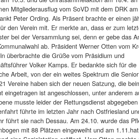
en Mitgliederausflug vom SoVD mit dem DRK am 
ankt Peter Ording. Als Präsent brachte er einen jä
ür den Verein mit. Er merkte an, dass er zum letzt
ter bei der Versammlung sei, denn er gebe das A
Kommunalwahl ab. Präsident Werner Otten vom Kr
ln überbrachte die Grüße vom Präsidium und
äftsführer Volker Kamps. Er bedankte sich für die
che Arbeit, von der ein weites Spektrum die Senior
21 Vereine haben sich der neuen Satzung, die bei
t eingetragen ist angeschlossen, unter anderem 
bene musste leider der Rettungsdienst abgegeben
enfahrt führte im letzten Jahr nach Ostfriesland un
r führt sie nach Dessau. Am 24.10. wurde das Pf
ogen mit 88 Plätzen eingeweiht und am 1.11.ha