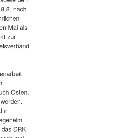
8.8. nach
hrlichen
en Mal als
mt zur
eisverband
enarbeit
m
auch Osten.
 werden.
d in
legeheim
t das DRK