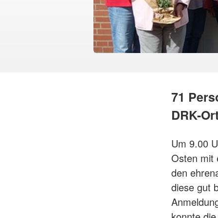
71 Pers
DRK-Ort
Um 9.00 U
Osten mit 
den ehren
diese gut 
Anmeldung 
konnte die