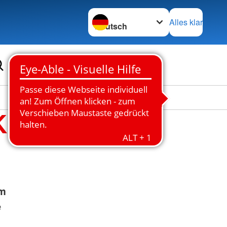
Sprache wechseln zu
Alles klar
K
em
e