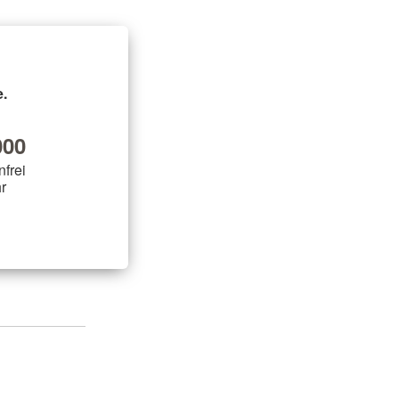
.
00
nfrei
r