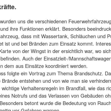
räfte.
 wurden uns die verschiedenen Feuerwehrfahrzeu
t und ihre Funktionen erklärt. Besonders beeindruc
fahrzeug, dass mit Wassertank, Schläuchen und 
et ist und bei Bränden zum Einsatz kommt. Intere
Karte von der Wingst in der ersichtlich war, wo sic
befinden. Auch der Einsatzleit-/Mannschaftswage
on dem aus Einsätze koordiniert werden.
ss folgte ein Vortrag zum Thema Brandschutz. D
ie Brände entstehen und von wie man sie verhinder
 wichtige Verhaltensregeln im Brandfall, wie das ri
eines Notrufs und das Verlassen von Gebäuden o
 Besonders betont wurde die Bedeutung von Rauc
hzeitig vor Gefahren warnen.