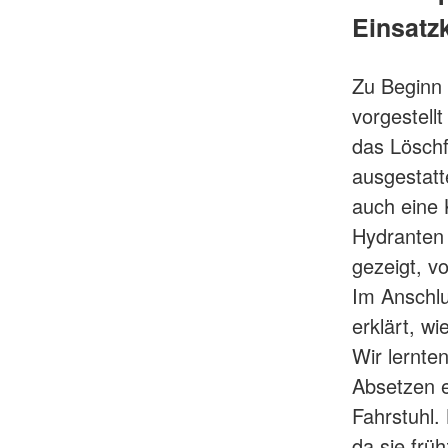
Einsatzk
Zu Beginn
vorgestell
das Lösch
ausgestatt
auch eine 
Hydranten 
gezeigt, v
Im Anschlu
erklärt, w
Wir lernten
Absetzen 
Fahrstuhl.
da sie frü