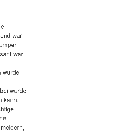
ge
kend war
Pumpen
ssant war
h
n wurde
abei wurde
n kann.
chtige
hne
hmeldern,