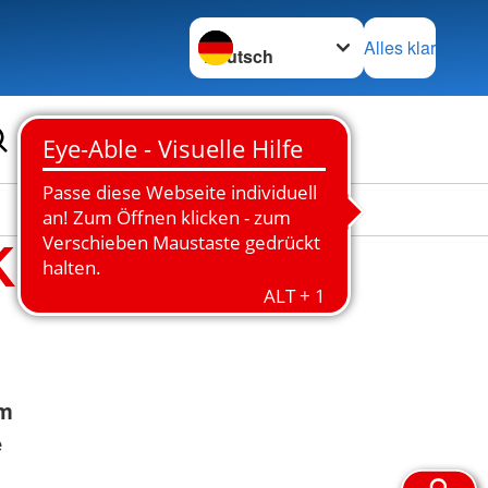
Sprache wechseln zu
Alles klar
K
em
e