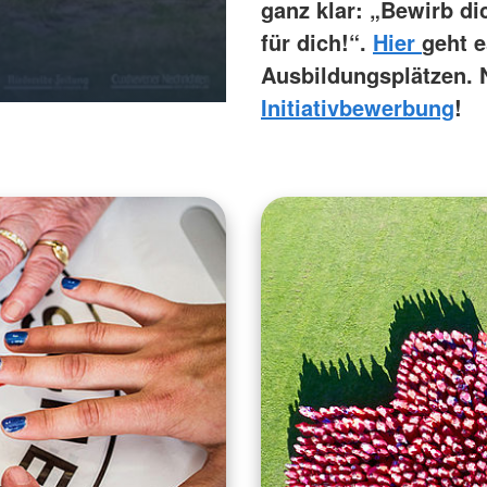
ganz klar: „Bewirb di
für dich!“.
Hier
geht 
Ausbildungsplätzen. N
Initiativbewerbung
!