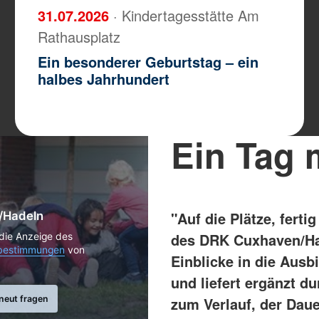
31.07.2026
· Kindertagesstätte Am
Rathausplatz
Ein besonderer Geburtstag – ein
halbes Jahrhundert
Ein Tag 
"Auf die Plätze, ferti
n/Hadeln
des DRK Cuxhaven/Had
 die Anzeige des
bestimmungen
von
Einblicke in die Aus
und liefert ergänzt d
rneut fragen
zum Verlauf, der Daue