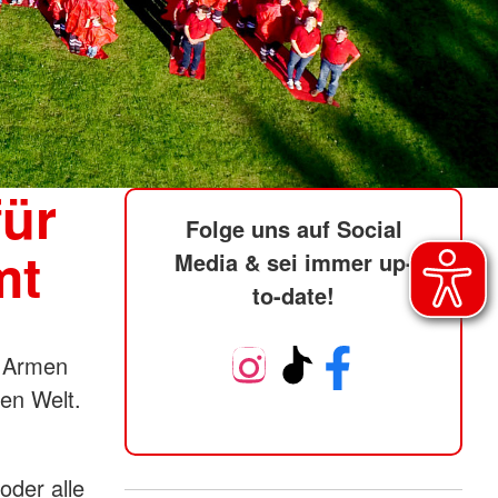
Foto: Nagel-Weinert, DRK…
ür
Folge uns auf Social
mt
Media & sei immer up-
to-date!
n Armen
en Welt.
oder alle